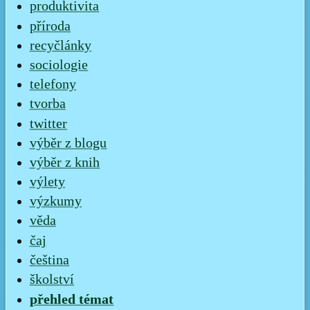
produktivita
příroda
recyčlánky
sociologie
telefony
tvorba
twitter
výběr z blogu
výběr z knih
výlety
výzkumy
věda
čaj
čeština
školství
přehled témat