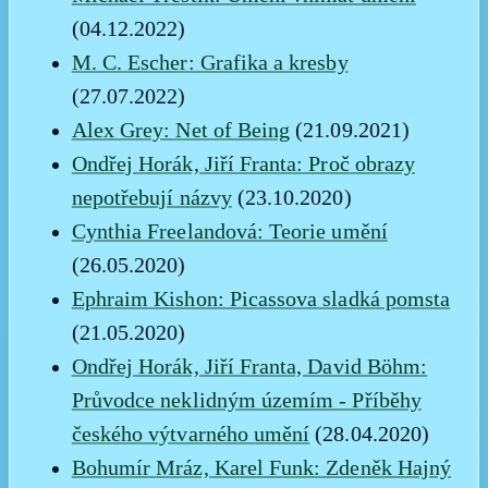
(04.12.2022)
M. C. Escher: Grafika a kresby
(27.07.2022)
Alex Grey: Net of Being
(21.09.2021)
Ondřej Horák, Jiří Franta: Proč obrazy
nepotřebují názvy
(23.10.2020)
Cynthia Freelandová: Teorie umění
(26.05.2020)
Ephraim Kishon: Picassova sladká pomsta
(21.05.2020)
Ondřej Horák, Jiří Franta, David Böhm:
Průvodce neklidným územím - Příběhy
českého výtvarného umění
(28.04.2020)
Bohumír Mráz, Karel Funk: Zdeněk Hajný