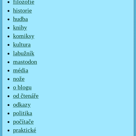
filozofie
historie
hudba
knihy
komiksy
kultura
labužník
mastodon
média
nože
o blogu
od čtenáře
odkazy
politika
počítače
praktické