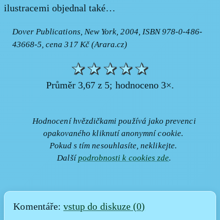
ilustracemi objednal také…
Dover Publications, New York, 2004, ISBN 978-0-486-
43668-5, cena 317 Kč (Arara.cz)
★
★
★
★
★
Průměr 3,67 z 5; hodnoceno 3×.
Hodnocení hvězdičkami používá jako prevenci
opakovaného kliknutí anonymní cookie.
Pokud s tím nesouhlasíte, neklikejte.
Další
podrobnosti k cookies zde
.
Komentáře:
vstup do diskuze (
0
)