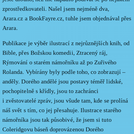
zprostředkovateli. Našel jsem nejméně dva,
Arara.cz a BookFayre.cz, tuhle jsem objednával přes
Arara.
Publikace je výběr ilustrací z nejrůznějších knih, od
Bible, přes Božskou komedii, Ztracený ráj,
Rýmování o starém námořníku až po Zuřivého
Rolanda. Vybírány byly podle toho, co zobrazují –
anděly. Dorého andělé jsou postavy téměř lidské,
pochopitelně s křídly, jsou to zachránci
i zvěstovatelé zpráv, jsou všude tam, kde se prolíná
náš svět s tím, co jej přesahuje. Ilustrace starého
námořníka jsou tak působivé, že jsem si tuto
Coleridgovu báseň doprovázenou Dorého