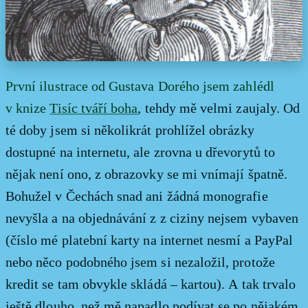
První ilustrace od Gustava Dorého jsem zahlédl
v knize
Tisíc tváří boha
, tehdy mě velmi zaujaly. Od
té doby jsem si několikrát prohlížel obrázky
dostupné na internetu, ale zrovna u dřevorytů to
nějak není ono, z obrazovky se mi vnímají špatně.
Bohužel v Čechách snad ani žádná monografie
nevyšla a na objednávání z z ciziny nejsem vybaven
(číslo mé platební karty na internet nesmí a PayPal
nebo něco podobného jsem si nezaložil, protože
kredit se tam obvykle skládá – kartou). A tak trvalo
ještě dlouho, než mě napadlo podívat se po nějakém