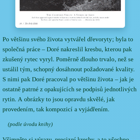
Po většinu svého života vytvářel dřevoryty; byla to
společná práce – Doré nakreslil kresbu, kterou pak
zkušený rytec vyryl. Poměrně dlouho trvalo, než se
ustálil tým, schopný dosáhnout požadované kvality.
S nimi pak Doré pracoval po většinu života – jak je
ostatně patrné z opakujících se podpisů jednotlivých
rytin. A obrázky to jsou opravdu skvělé, jak
provedením, tak kompozicí a vyjádřením.
(podle úvodu knihy)
Všimněte si výrazu, precizní kresby, a to všechno