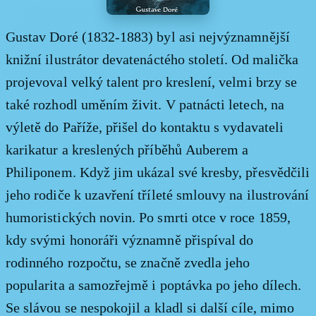
Gustav Doré (1832-1883) byl asi nejvýznamnější
knižní ilustrátor devatenáctého století. Od malička
projevoval velký talent pro kreslení, velmi brzy se
také rozhodl uměním živit. V patnácti letech, na
výletě do Paříže, přišel do kontaktu s vydavateli
karikatur a kreslených příběhů Auberem a
Philiponem. Když jim ukázal své kresby, přesvědčili
jeho rodiče k uzavření tříleté smlouvy na ilustrování
humoristických novin. Po smrti otce v roce 1859,
kdy svými honoráři významně přispíval do
rodinného rozpočtu, se značně zvedla jeho
popularita a samozřejmě i poptávka po jeho dílech.
Se slávou se nespokojil a kladl si další cíle, mimo