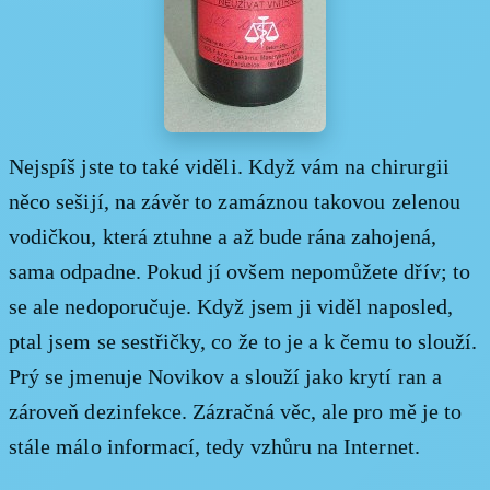
Nejspíš jste to také viděli. Když vám na chirurgii
něco sešijí, na závěr to zamáznou takovou zelenou
vodičkou, která ztuhne a až bude rána zahojená,
sama odpadne. Pokud jí ovšem nepomůžete dřív; to
se ale nedoporučuje. Když jsem ji viděl naposled,
ptal jsem se sestřičky, co že to je a k čemu to slouží.
Prý se jmenuje Novikov a slouží jako krytí ran a
zároveň dezinfekce. Zázračná věc, ale pro mě je to
stále málo informací, tedy vzhůru na Internet.