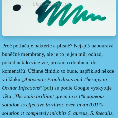
Proč potlačuje bakterie a plísně? Nejspíš nabourává
buněčné membrány, ale je to je jen můj odhad,
pokud někdo více víc, prosím o doplnění do
komentářů. Účinné činidlo to bude, například někde
v článku „
Antiseptic Prophylaxis and Therapy in
Ocular Infections
“(
pdf
) se podle Google vyskytuje
věta „
The stain brilliant green in a 1% aqueous
solution is effective in vitro;. even in an 0.01%
solution it completely inhibits S. aureus, S. faecalis,