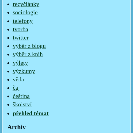
recyčlánky
sociologie
telefony
tvorba
twitter
výběr z blogu
výběr z knih
výlety
výzkumy
věda
čaj
čeština
školství
přehled témat
Archiv