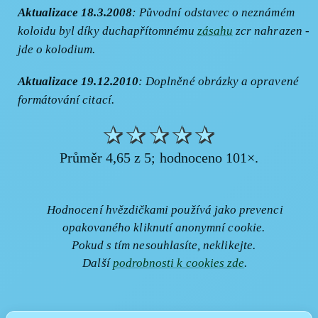
Aktualizace 18.3.2008
: Původní odstavec o neznámém
koloidu byl díky duchapřítomnému
zásahu
zcr nahrazen -
jde o kolodium.
Aktualizace 19.12.2010
: Doplněné obrázky a opravené
formátování citací.
★
★
★
★
★
Průměr 4,65 z 5; hodnoceno 101×.
Hodnocení hvězdičkami používá jako prevenci
opakovaného kliknutí anonymní cookie.
Pokud s tím nesouhlasíte, neklikejte.
Další
podrobnosti k cookies zde
.