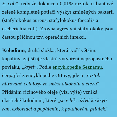
E. coli
“, tedy že dokonce i 0,01% roztok briliantové
zeleně kompletně potlačí výskyt zmíněných bakterií
(stafylokokus aureus, stafylokokus faecalis a
escherichia coli). Zrovna agresivní stafylokoky jsou
častou příčinou tzv. operačních infekcí.
Kolodium
, druhá složka, která tvoří většinu
kapaliny, zajišťuje vlastní vytvoření nepropustného
povlaku, „
krytí
“. Podle
encyklopedie Seznamu
,
čerpající z encyklopedie Ottovy, jde o „
roztok
nitrované celulosy ve směsi alkoholu a éteru
“.
Přidáním ricinového oleje (viz. výše) vzniká
elastické kolodium, které „
se v lék. užívá ke krytí
ran, exkoriací a popálenin, k potahování pilulek.
“