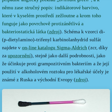
němu zase stručný popis: indikátorové barvivo,
které v kyselém prostředí zežloutne a krom toho
funguje jako povrchově protizánětlivá a
bakteriostatická látka (
zdroj
). Schéma k vzorci di-
(p-dietylamino)-trifenyl karbinolanhydrid sulfát
najdete v
on-line katalogu Sigma-Aldrich
(zcr, díky
za
upozornění
), stejně jako další podrobnosti, jako
že účinkuje proti grampozitivním bakteriím a že její
použití v alkoholovém roztoku pro lékařské účely je
známé z Ruska a východní Evropy (
zdroj
).