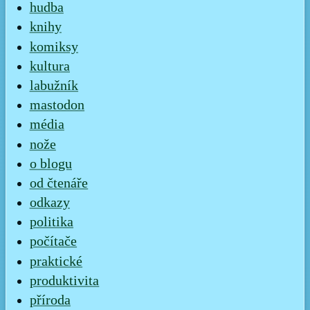
hudba
knihy
komiksy
kultura
labužník
mastodon
média
nože
o blogu
od čtenáře
odkazy
politika
počítače
praktické
produktivita
příroda