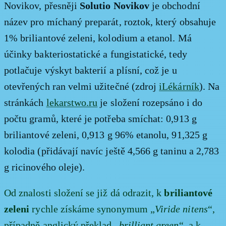
Solutio Novikov
Novikov, přesněji
je obchodní
název pro míchaný preparát, roztok, který obsahuje
1% briliantové zeleni, kolodium a etanol. Má
účinky bakteriostatické a fungistatické, tedy
potlačuje výskyt bakterií a plísní, což je u
otevřených ran velmi užitečné (zdroj
iLékárník
). Na
stránkách
lekarstwo.ru
je složení rozepsáno i do
počtu gramů, které je potřeba smíchat: 0,913 g
briliantové zeleni, 0,913 g 96% etanolu, 91,325 g
kolodia (přidávají navíc ještě 4,566 g taninu a 2,783
g ricinového oleje).
briliantové
Od znalosti složení se již dá odrazit, k
zeleni
rychle získáme synonymum „
Viride nitens
“,
případně anglický překlad „
brilliant green
“, a k