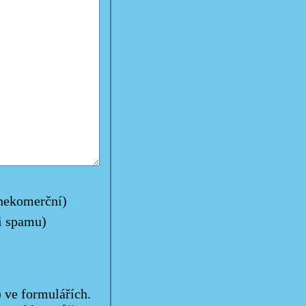
 nekomerční)
i spamu)
) ve formulářích.