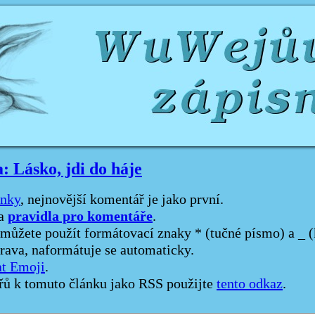
 Lásko, jdi do háje
ánky
, nejnovější komentář je jako první.
pravidla pro komentáře
na
.
můžete použít formátovací znaky * (tučné písmo) a _ (
prava, naformátuje se automaticky.
at Emoji
.
řů k tomuto článku jako RSS použijte
tento odkaz
.