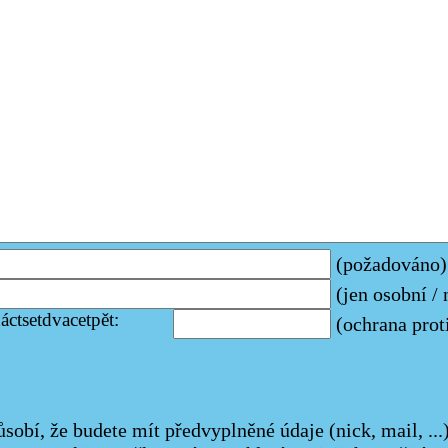
(požadováno)
(jen osobní /
áctsetdvacetpět:
(ochrana prot
sobí, že budete mít předvyplněné údaje (nick, mail, ...