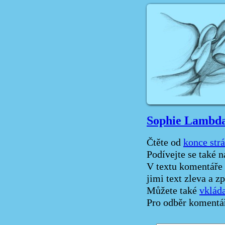
Sophie Lambda:
Čtěte od
konce str
Podívejte se také 
V textu komentáře 
jimi text zleva a z
Můžete také
vklád
Pro odběr komentá